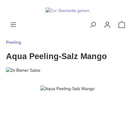
alt springen
Ware
Peeling
Aqua Peeling-Salz Mango
Bildergalerie überspringen