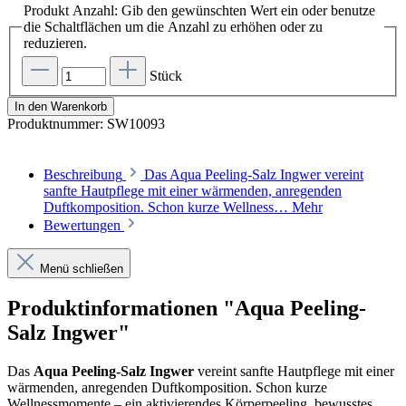
Produkt Anzahl: Gib den gewünschten Wert ein oder benutze
die Schaltflächen um die Anzahl zu erhöhen oder zu
reduzieren.
Stück
In den Warenkorb
Produktnummer:
SW10093
Beschreibung
Das Aqua Peeling-Salz Ingwer vereint
sanfte Hautpflege mit einer wärmenden, anregenden
Duftkomposition. Schon kurze Wellness…
Mehr
Bewertungen
Menü schließen
Produktinformationen "Aqua Peeling-
Salz Ingwer"
Das
Aqua Peeling-Salz Ingwer
vereint sanfte Hautpflege mit einer
wärmenden, anregenden Duftkomposition. Schon kurze
Wellnessmomente – ein aktivierendes Körperpeeling, bewusstes