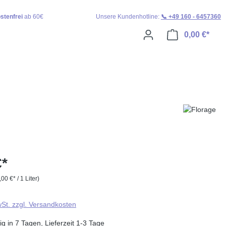
stenfrei
ab 60€
Unsere Kundenhotline:
📞 +49 160 - 6457360
0,00 €*
Ware
€*
,00 €* / 1 Liter)
wSt. zzgl. Versandkosten
g in 7 Tagen, Lieferzeit 1-3 Tage