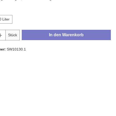
hlen
0 Liter
Anzahl: Gib den gewünschten Wert ein oder
In den Warenkorb
Stück
mer:
SW10130.1