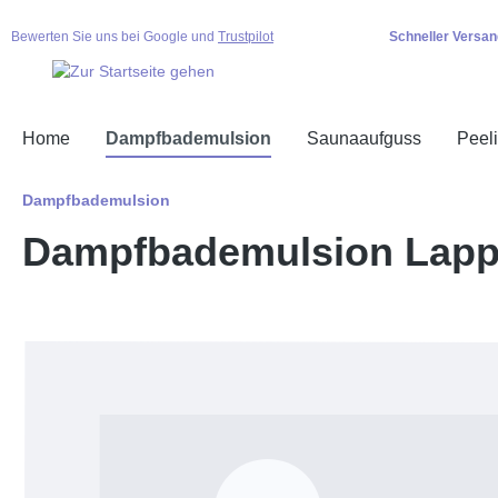
springen
Zur Hauptnavigation springen
Bewerten Sie uns bei Google und
Trustpilot
Schneller Versan
Home
Dampfbademulsion
Saunaaufguss
Peel
Dampfbademulsion
Dampfbademulsion Lapp
Bildergalerie überspringen